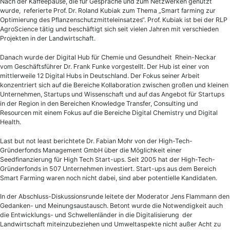
Nach der Kaffeepause, die für Gespräche und zum Netzwerken genutzt
wurde, referierte Prof. Dr. Roland Kubiak zum Thema „Smart farming zur
Optimierung des Pflanzenschutzmitteleinsatzes“. Prof. Kubiak ist bei der RLP
AgroScience tätig und beschäftigt sich seit vielen Jahren mit verschieden
Projekten in der Landwirtschaft.
Danach wurde der Digital Hub für Chemie und Gesundheit Rhein-Neckar
vom Geschäftsführer Dr. Frank Funke vorgestellt. Der Hub ist einer von
mittlerweile 12 Digital Hubs in Deutschland. Der Fokus seiner Arbeit
konzentriert sich auf die Bereiche Kollaboration zwischen großen und kleinen
Unternehmen, Startups und Wissenschaft und auf das Angebot für Startups
in der Region in den Bereichen Knowledge Transfer, Consulting und
Resourcen mit einem Fokus auf die Bereiche Digital Chemistry und Digital
Health.
Last but not least berichtete Dr. Fabian Mohr von der High-Tech-
Gründerfonds Management GmbH über die Möglichkeit einer
Seedfinanzierung für High Tech Start-ups. Seit 2005 hat der High-Tech-
Gründerfonds in 507 Unternehmen investiert. Start-ups aus dem Bereich
Smart Farming waren noch nicht dabei, sind aber potentielle Kandidaten.
In der Abschluss-Diskussionsrunde leitete der Moderator Jens Flammann den
Gedanken- und Meinungsaustausch. Betont wurde die Notwendigkeit auch
die Entwicklungs- und Schwellenländer in die Digitalisierung der
Landwirtschaft miteinzubeziehen und Umweltaspekte nicht außer Acht zu