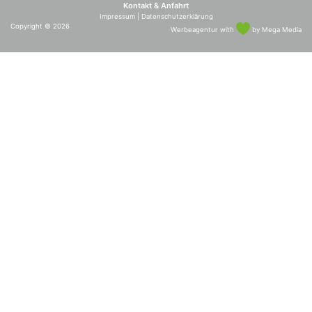
Kontakt & Anfahrt
Impressum
|
Datenschutzerklärung
Copyright
© 2026
Werbeagentur
with
by Mega Media