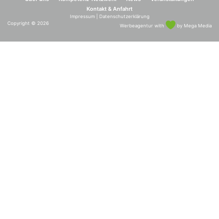
Kontakt & Anfahrt
Impressum
|
Datenschutzerklärung
Copyright
© 2026
Werbeagentur
with
by Mega Media