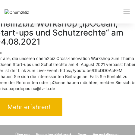
Schlagwort:
ipOcean
chem2biz Workshop „ipOcean,
tart-ups und Schutzrechte“ am
4.08.2021
r alle, die unseren chem2biz Cross-Innovation Workshop zum Thema
Ocean Start-ups und Schutzrechte am 4. August 2021 verpasst habe
er ist der Link zum Live-Event: https://youtu.be/DfcDD0AcFEM
hauen Sie sich die interessanten Beiträge an! Falls Sie Kontakt zu
nem der Referenten oder ipOcean haben möchten, melden Sie sich b
risa.papadopoulou@tz-lu.de
Mehr erfahren!
Über uns
Kompetenz-Netzwerk
News
Veranstaltungen