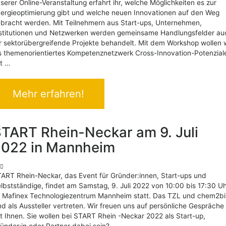
serer Online-Veranstaltung erfahrt ihr, welche Möglichkeiten es zur
ergieoptimierung gibt und welche neuen Innovationen auf den Weg
bracht werden. Mit Teilnehmern aus Start-ups, Unternehmen,
stitutionen und Netzwerken werden gemeinsame Handlungsfelder au
r sektorübergreifende Projekte behandelt. Mit dem Workshop wollen 
s themenorientiertes Kompetenznetzwerk Cross-Innovation-Potenzial
t …
Mehr erfahren!
TART Rhein-Neckar am 9. Juli
2022 in Mannheim
ART Rhein-Neckar, das Event für Gründer:innen, Start-ups und
lbstständige, findet am Samstag, 9. Juli 2022 von 10:00 bis 17:30 U
 Mafinex Technologiezentrum Mannheim statt. Das TZL und chem2bi
nd als Aussteller vertreten. Wir freuen uns auf persönliche Gespräche
t Ihnen. Sie wollen bei START Rhein -Neckar 2022 als Start-up,
ünder:in oder Partner dabei sein? …