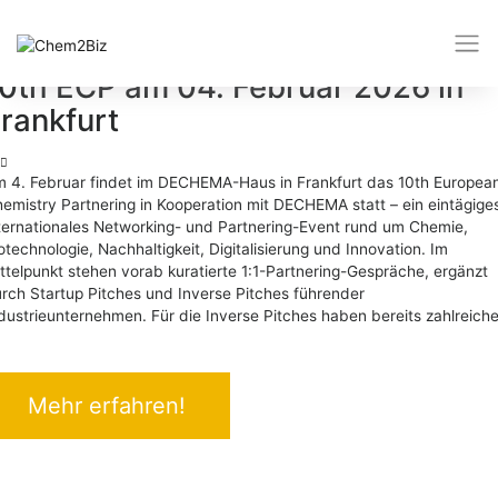
Kategorie:
Veranstaltungen
0th ECP am 04. Februar 2026 in
rankfurt
 4. Februar findet im DECHEMA-Haus in Frankfurt das 10th Europea
emistry Partnering in Kooperation mit DECHEMA statt – ein eintägige
ternationales Networking- und Partnering-Event rund um Chemie,
otechnologie, Nachhaltigkeit, Digitalisierung und Innovation. Im
ttelpunkt stehen vorab kuratierte 1:1-Partnering-Gespräche, ergänzt
rch Startup Pitches und Inverse Pitches führender
dustrieunternehmen. Für die Inverse Pitches haben bereits zahlreich
Mehr erfahren!